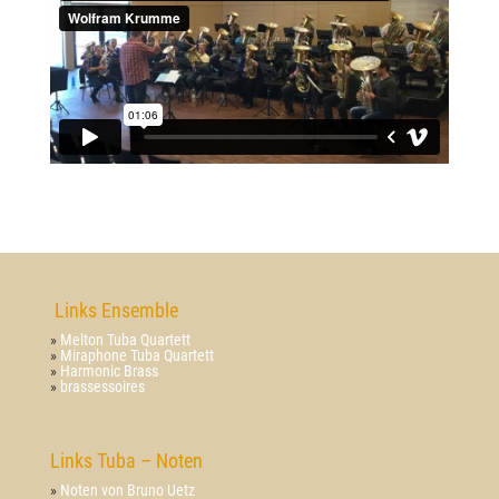
Links Ensemble
»
Melton Tuba Quartett
»
Miraphone Tuba Quartett
»
Harmonic Brass
»
brassessoires
Links Tuba – Noten
»
Noten von Bruno Uetz